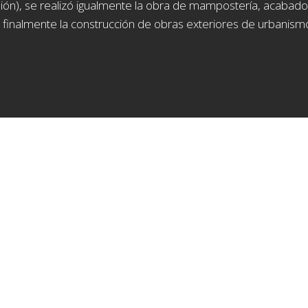
isión), se realizó igualmente la obra de mampostería, acabado
 finalmente la construcción de obras exteriores de urbanism