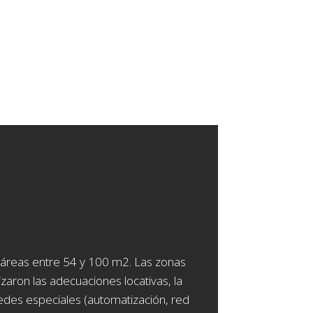
 áreas entre 54 y 100 m2. Las zonas
zaron las adecuaciones locativas, la
 redes especiales (automatización, red