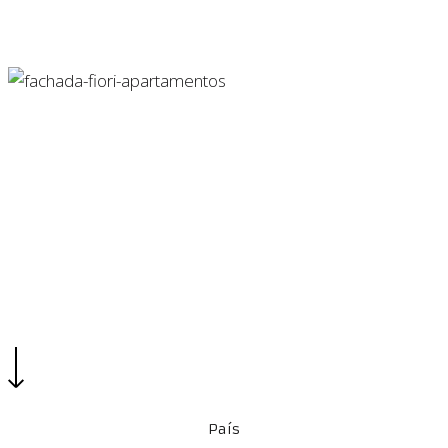
Edificios
Vivienda
fiori-apartamentos-y-
vita-mall
País